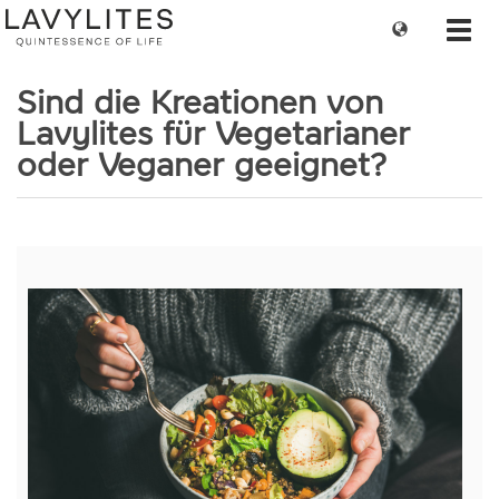
Change
Toggl
language
navig
Sind die Kreationen von
Lavylites für Vegetarianer
oder Veganer geeignet?