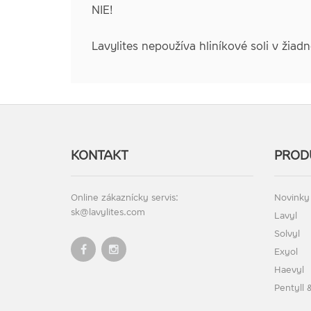
NIE!
Lavylites nepoužíva hliníkové soli v žiad
KONTAKT
PROD
Online zákaznícky servis:
Novinky
sk@lavylites.com
Lavyl
Solvyl
Exyol
Haevyl
Pentyll