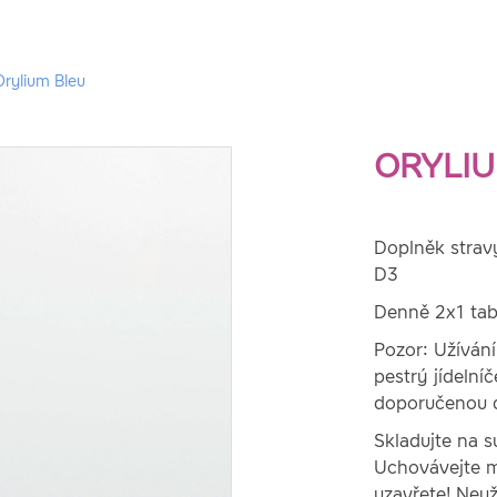
Orylium Bleu
ORYLIU
Doplněk stravy
D3
Denně 2x1 tabl
Pozor: Užíván
pestrý jídelní
doporučenou d
Skladujte na s
Uchovávejte m
uzavřete! Neuž