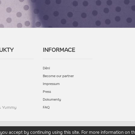
UKTY
INFORMACE
Dění
Become our partner
Impressum
Press
Dokumenty
 & Yummy
FAQ
you accept by continuing using this site. For more information on th