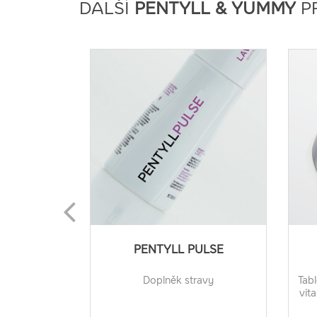
DALŠÍ
PENTYLL & YUMMY
P
PENTYLL PULSE
Doplněk stravy
Tabl
vit