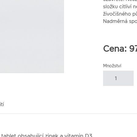
složku citliví
živočišného pů
Nadměrná spot
Cena:
9
Množství
tí
tablet obsahující zinek a vitamin D3