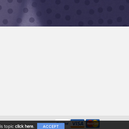
is topic
click here
.
ACCEPT