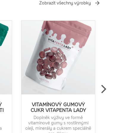
Zobrazit všechny výrobky
Ý
VITAMÍNOVÝ GUMOVÝ
VITAPEN
TI
CUKR VITAPENTA LADY
Doplněk výživy ve formě
vitamínové gumy s rostlinnými
a
oleji, minerály a cukrem speciálně