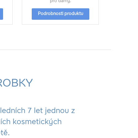
pro dámy.
Podrob
Podrobnosti produktu
ROBKY
sledních 7 let jednou z
ucích kosmetických
tě.