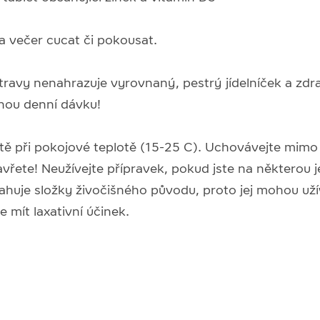
a večer cucat či pokousat.
travy nenahrazuje vyrovnaný, pestrý jídelníček a zdrav
nou denní dávku!
tě při pokojové teplotě (15-25 C). Uchovávejte mimo 
vřete! Neužívejte přípravek, pokud jste na některou je
ahuje složky živočišného původu, proto jej mohou užív
mít laxativní účinek.