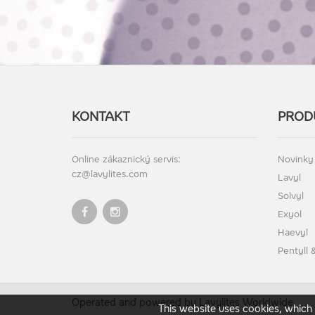
KONTAKT
PROD
Online zákaznický servis:
Novinky
cz@lavylites.com
Lavyl
Solvyl
Exyol
Haevyl
Pentyll
Operated and powered by Lavylites Worldwide
This website uses cookies, which 