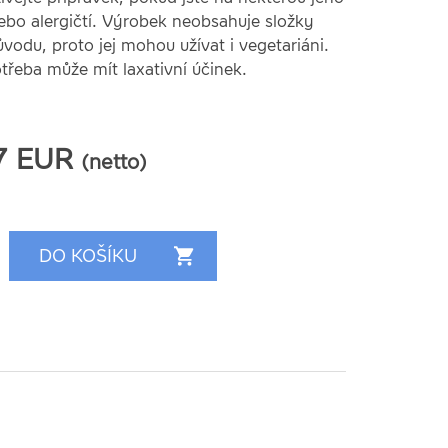
 nebo alergičtí. Výrobek neobsahuje složky
vodu, proto jej mohou užívat i vegetariáni.
řeba může mít laxativní účinek.
7
EUR
(netto)