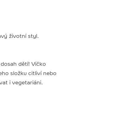
ý životní styl.
dosah dětí! Víčko
ho složku citliví nebo
at i vegetariáni.