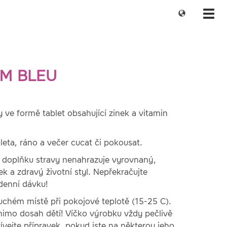
Change
Toggl
language
navig
M BLEU
 ve formě tablet obsahující zinek a vitamin
eta, ráno a večer cucat či pokousat.
í doplňku stravy nenahrazuje vyrovnaný,
ček a zdravý životní styl. Nepřekračujte
enní dávku!
uchém místě při pokojové teplotě (15-25 C).
imo dosah dětí! Víčko výrobku vždy pečlivě
ívejte přípravek, pokud jste na některou jeho