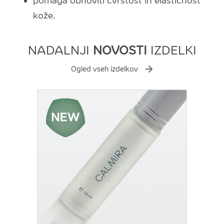
pomaga obnoviti čvrstost in elastičnost
kože.
NADALNJI
NOVOSTI
IZDELKI
Ogled vseh izdelkov