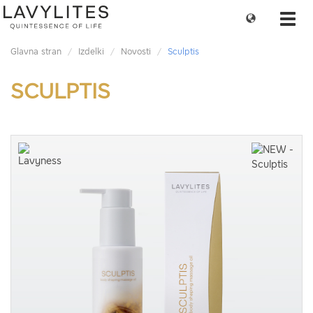
Change
Toggl
language
navig
Glavna stran
Izdelki
Novosti
Sculptis
SCULPTIS