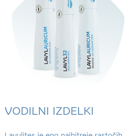
VODILNI IZDELKI
Lavylites je eno najhitreje rastočih