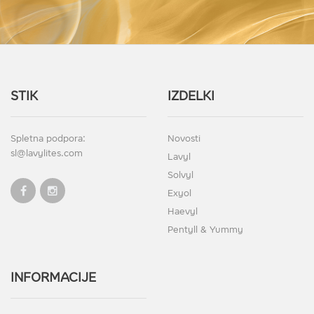
STIK
IZDELKI
Spletna podpora:
Novosti
sl@lavylites.com
Lavyl
Solvyl
Exyol
Haevyl
Pentyll & Yummy
INFORMACIJE