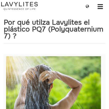
Change
Toggl
language
navig
Por qué utilza Lavylites el
plástico PQ7 (Polyquaternium
7) ?