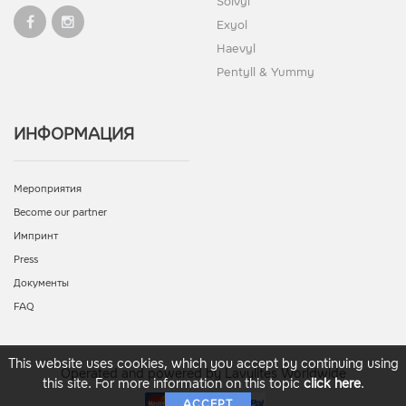
Solvyl
Exyol
Haevyl
Pentyll & Yummy
ИНФОРМАЦИЯ
Мероприятия
Become our partner
Импринт
Press
Документы
FAQ
This website uses cookies, which you accept by continuing using
Operated and powered by Lavylites Worldwide
this site. For more information on this topic
click here
.
ACCEPT