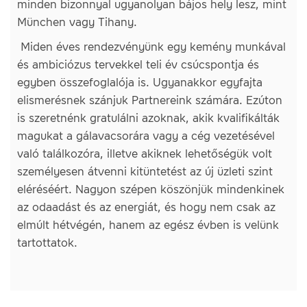
minden bizonnyal ugyanolyan bájos hely lesz, mint
München vagy Tihany.
Miden éves rendezvényünk egy kemény munkával
és ambiciózus tervekkel teli év csúcspontja és
egyben összefoglalója is. Ugyanakkor egyfajta
elismerésnek szánjuk Partnereink számára. Ezúton
is szeretnénk gratulálni azoknak, akik kvalifikálták
magukat a gálavacsorára vagy a cég vezetésével
való találkozóra, illetve akiknek lehetőségük volt
személyesen átvenni kitüntetést az új üzleti szint
eléréséért. Nagyon szépen köszönjük mindenkinek
az odaadást és az energiát, és hogy nem csak az
elmúlt hétvégén, hanem az egész évben is velünk
tartottatok.