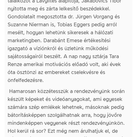
találkozót a Lavylites alapítója, Jakabovics Tibor
nyitotta meg és zárta lelkesítő beszédekkel.
Gondolatait megosztotta dr. Jürgen Vorgang és
Suzanne Nierman is, Tobias Eggers pedig arról
mesélt, hogyan lehetünk sikeresek a hálózati
marketingben. Darabánt Emese értékesítési
igazgató a víziónkról és üzletünk működési
sajátosságairól beszélt. A nap nagy sztárja Tara
Renze amerikai motivációs előadó volt, aki évek
óta ösztönzi az embereket cselekvésre és
önfelfedezésre.
Hamarosan közzétesszük a rendezvényünk során
készült képeket és videóanyagokat, ami egyesek
számára szép emlékek lehetnek, másoknak pedig
bátorításképpen szolgálhatnak arra, hogy jövőre
mindenképpen vegyenek részt rendezvényünkön.
Hol kerül rá sor? Ezt még nem árulhatjuk el, de