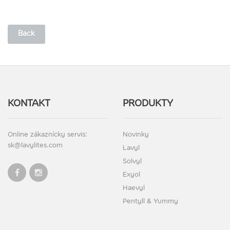
Back
KONTAKT
PRODUKTY
Online zákaznícky servis:
Novinky
sk@lavylites.com
Lavyl
Solvyl
Exyol
Haevyl
Pentyll & Yummy