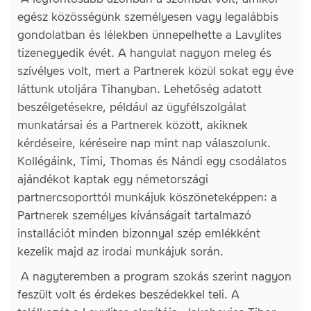
egész közösségünk személyesen vagy legalábbis
gondolatban és lélekben ünnepelhette a Lavylites
tizenegyedik évét. A hangulat nagyon meleg és
szívélyes volt, mert a Partnerek közül sokat egy éve
láttunk utoljára Tihanyban. Lehetőség adatott
beszélgetésekre, például az ügyfélszolgálat
munkatársai és a Partnerek között, akiknek
kérdéseire, kéréseire nap mint nap válaszolunk.
Kollégáink, Timi, Thomas és Nándi egy csodálatos
ajándékot kaptak egy németországi
partnercsoporttól munkájuk köszöneteképpen: a
Partnerek személyes kívánságait tartalmazó
installációt minden bizonnyal szép emlékként
kezelik majd az irodai munkájuk során.
A nagyteremben a program szokás szerint nagyon
feszült volt és érdekes beszédekkel teli. A