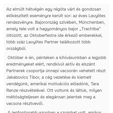
Az elmúlt hétvégén egy régóta várt és gondosan
előkészített eseményre került sor: az éves Lavylites
rendezvényre. Bajorország szívében, Münchenben,
amely tele volt a hagyományos bajor „Trachtba”
öltözött, az Oktoberfestre ide érkező emberekkel,
több száz Lavylites Partner találkozott több
országból.
Október 4-én, pénteken a kihívásunkban a legjobb
eredményeket elért, rendkívül aktív és elszánt
Partnerek csoportja ünnepi vacsorán vehetett részt
Jakabovics Tibor, a cég vezetése és kiemelt
vendégünk, amerikai motivációs előadónk, Tara
Renze részvételével. Ott voltunk és láttuk, milyen
méltóságteljesen és elegánsan jelentek meg a
vacsora résztvevői.
A legfontosabb azonban a szombat volt, amikor