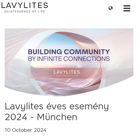
Change
Toggl
language
navig
Lavylites éves esemény
2024 - München
10 October 2024