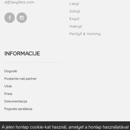
sl@lavylites.com
Lavyl
Solvyl
Exyol
Haevyl
Pentyll & Yummy
INFORMACIJE
Dogodki
Postanite naš partner
Vtisk
Press
Dokumentacija
Pogosta vprašanja
A jelen honlap cookie-kat használ, amelyet a honlap használatával