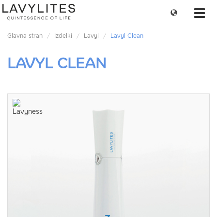
Change
Toggl
language
navig
Glavna stran
Izdelki
Lavyl
Lavyl Clean
LAVYL CLEAN