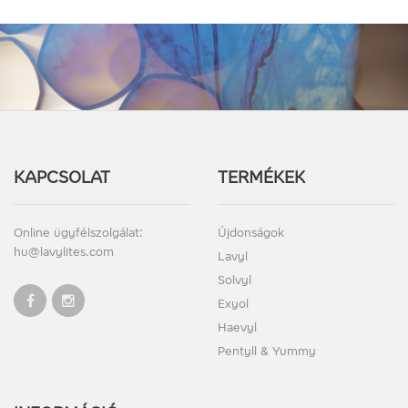
KAPCSOLAT
TERMÉKEK
Online ügyfélszolgálat:
Újdonságok
hu@lavylites.com
Lavyl
Solvyl
Exyol
Haevyl
Pentyll & Yummy