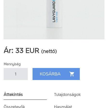
Ár:
33
EUR
(nettó)
Mennyiség
Áttekintés
Tulajdonságok
Összetevők
Használat