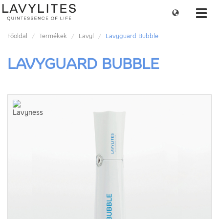
Change
Toggl
language
navig
Főoldal
Termékek
Lavyl
Lavyguard Bubble
LAVYGUARD BUBBLE