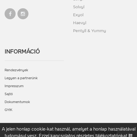
Solvyl
Exyol
Haevyl
Pentyll & Yummy
INFORMÁCIÓ
Rendezvények
Legyen a partnerünk
Impresszum
Sajtó
Dokumentumok
GYIK
A jelen honlap cookie-kat használ, amelyet a honlap használatával
Operated and powered by Lavylites Worldwide
tudomásul vesz. Ezzel kapcsolatos részletes tájékoztatónkat
itt