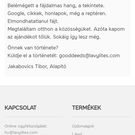
Belémégett a fájdalmas hang, a tekintete.
Google, cikkek, honlapok, még a reptéren.
Elmondhatatlanul fájt.
Megtaláltam otthon a közösségüket. Azóta kapom
az ajándékot tőlük. Sokáig így lesz még.
Önnek van története?
Küldje el a történetét: gooddeeds@lavylites.com
Jakabovics Tibor, Alapító
KAPCSOLAT
TERMÉKEK
Online ügyfélszolgálat:
Újdonságok
hu@lavylites.com
Lavyl