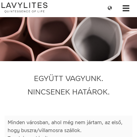
Change
Toggl
language
navig
EGYÜTT VAGYUNK.
NINCSENEK HATÁROK.
Minden városban, ahol még nem jártam, az első,
hogy buszra/villamosra szállok.