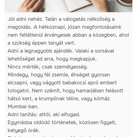
Jól adni nehéz. Talán a válogatás nélküliség a
megoldás. A hétköznapi, józan megfontolásaink
nem feltétlenül érvényesek abban a közegben, ahol
a szükség éppen tanyát vert.
Adni a legnagyobb ajándék. Valaki a sorsával
lehetőséget ad arra, hogy megkapjuk.
Nincs mérték, csak személyesség.
Mindegy, hogy fél zsemle, éhséget gyorsan
elcsapni, vagy vágyott babakocsi apró embert
tologatni. Nem számít, hogy hamarjában felásott
hátsó kert, a krumplinak télire, vagy kórház
Mumbai-ban.
Adni tanítás: attól, aki elfogad.
Egymásba oldódó történetek, közösen figyelt,
ketyegő órák.