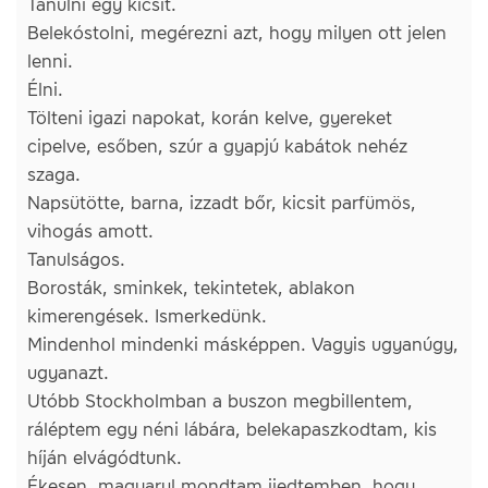
Tanulni egy kicsit.
Belekóstolni, megérezni azt, hogy milyen ott jelen
lenni.
Élni.
Tölteni igazi napokat, korán kelve, gyereket
cipelve, esőben, szúr a gyapjú kabátok nehéz
szaga.
Napsütötte, barna, izzadt bőr, kicsit parfümös,
vihogás amott.
Tanulságos.
Borosták, sminkek, tekintetek, ablakon
kimerengések. Ismerkedünk.
Mindenhol mindenki másképpen. Vagyis ugyanúgy,
ugyanazt.
Utóbb Stockholmban a buszon megbillentem,
ráléptem egy néni lábára, belekapaszkodtam, kis
híján elvágódtunk.
Ékesen, magyarul mondtam ijedtemben, hogy