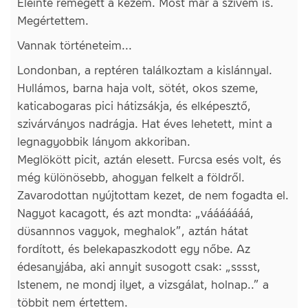
Eleinte remegett a kezem. Most már a szívem is.
Megértettem.
Vannak történeteim...
Londonban, a reptéren találkoztam a kislánnyal.
Hullámos, barna haja volt, sötét, okos szeme,
katicabogaras pici hátizsákja, és elképesztő,
szivárványos nadrágja. Hat éves lehetett, mint a
legnagyobbik lányom akkoriban.
Meglökött picit, aztán elesett. Furcsa esés volt, és
még különösebb, ahogyan felkelt a földről.
Zavarodottan nyújtottam kezet, de nem fogadta el.
Nagyot kacagott, és azt mondta: „vááááááá,
düsannnos vagyok, meghalok”, aztán hátat
fordított, és belekapaszkodott egy nőbe. Az
édesanyjába, aki annyit susogott csak: „sssst,
Istenem, ne mondj ilyet, a vizsgálat, holnap..” a
többit nem értettem.