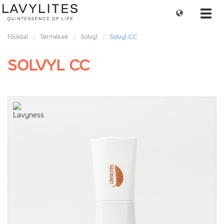
Change
Toggl
language
navig
Főoldal
Termékek
Solvyl
Solvyl CC
SOLVYL CC