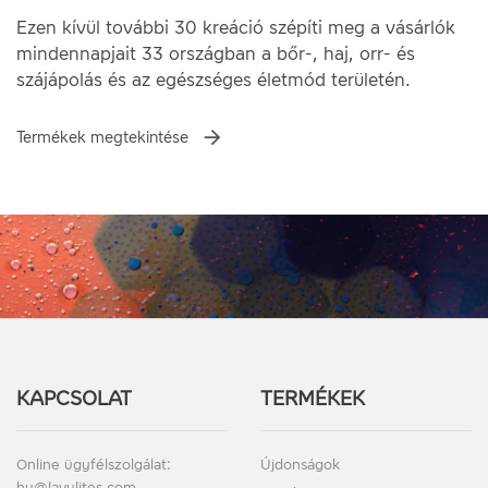
Ezen kívül további 30 kreáció szépíti meg a vásárlók
mindennapjait 33 országban a bőr-, haj, orr- és
szájápolás és az egészséges életmód területén.
Termékek megtekintése
KAPCSOLAT
TERMÉKEK
Online ügyfélszolgálat:
Újdonságok
hu@lavylites.com