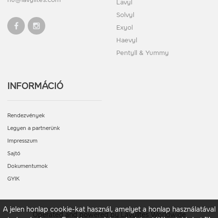
Lavyl
Solvyl
Exyol
Haevyl
Pentyll & Yummy
INFORMÁCIÓ
Rendezvények
Legyen a partnerünk
Impresszum
Sajtó
Dokumentumok
GYIK
A jelen honlap cookie-kat használ, amelyet a honlap használatával
Operated and powered by Lavylites Worldwide