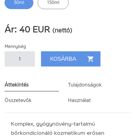
50ml
150ml
Ár:
40
EUR
(nettó)
Mennyiség
Áttekintés
Tulajdonságok
Összetevők
Használat
Komplex, gyógynövény-tartalmú
bőrkondicionáló kozmetikum erősen