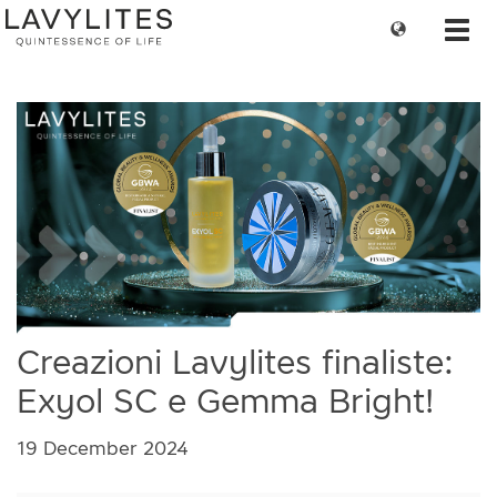
Change
Toggl
language
navig
Creazioni Lavylites finaliste:
Exyol SC e Gemma Bright!
19 December 2024