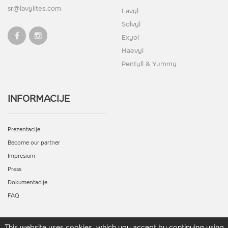
sr@lavylites.com
Lavyl
Solvyl
Exyol
Haevyl
Pentyll & Yummy
INFORMACIJE
Prezentacije
Become our partner
Impresium
Press
Dokumentacije
FAQ
This website uses cookies, which you accept by continuing using