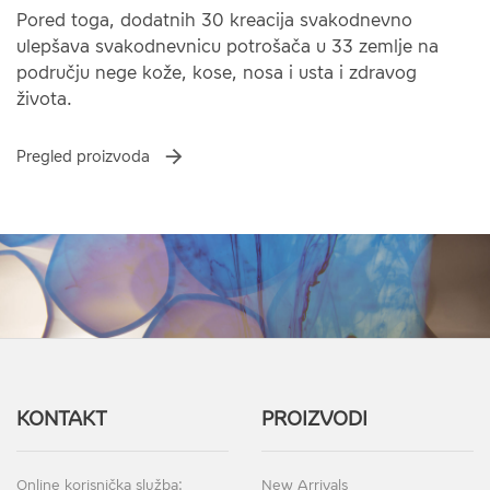
Pored toga, dodatnih 30 kreacija svakodnevno
ulepšava svakodnevnicu potrošača u 33 zemlje na
području nege kože, kose, nosa i usta i zdravog
života.
Pregled proizvoda
KONTAKT
PROIZVODI
Online korisnička služba:
New Arrivals