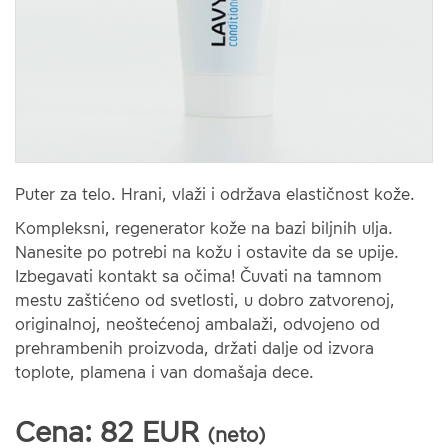
Puter za telo. Hrani, vlaži i održava elastičnost kože.
Kompleksni, regenerator kože na bazi biljnih ulja.
Nanesite po potrebi na kožu i ostavite da se upije.
Izbegavati kontakt sa očima! Čuvati na tamnom
mestu zaštićeno od svetlosti, u dobro zatvorenoj,
originalnoj, neoštećenoj ambalaži, odvojeno od
prehrambenih proizvoda, držati dalje od izvora
toplote, plamena i van domašaja dece.
Cena:
82
EUR
(neto)