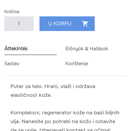
Količina
Áttekintés
Előnyök & Hatások
Sastav
Korištenje
Puter za telo. Hrani, vlaži i održava
elastičnost kože.
Kompleksni, regenerator kože na bazi biljnih
ulja. Nanesite po potrebi na kožu i ostavite
da se upije. Izbegavati kontakt sa očima!