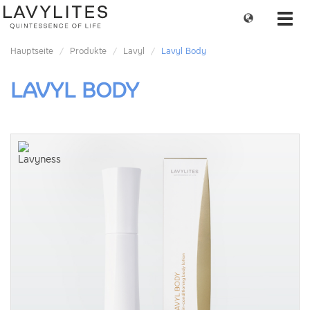
Change
Toggl
language
navig
Hauptseite
Produkte
Lavyl
Lavyl Body
LAVYL BODY