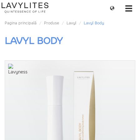
Change
Toggl
language
navig
Pagina principală
Produse
Lavyl
Lavyl Body
LAVYL BODY