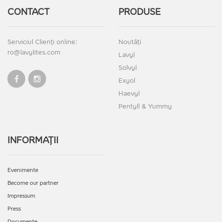
CONTACT
PRODUSE
Serviciul Clienți online:
Noutăți
ro@lavylites.com
Lavyl
Solvyl
Exyol
Haevyl
Pentyll & Yummy
INFORMAȚII
Evenimente
Become our partner
Impressum
Press
Documente