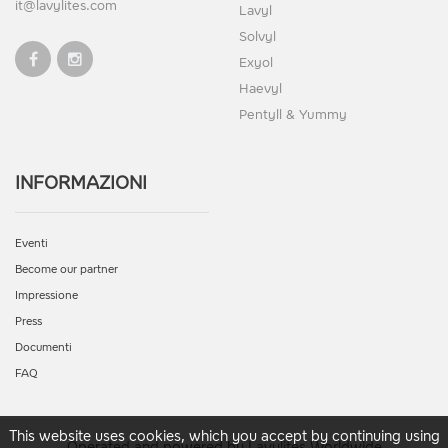
it@lavylites.com
Lavyl
Solvyl
Exyol
Haevyl
Pentyll & Yummy
INFORMAZIONI
Eventi
Become our partner
Impressione
Press
Documenti
FAQ
This website uses cookies, which you accept by continuing using
Operated and powered by Lavylites Worldwide