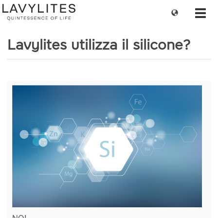
Change
Toggl
language
navig
Lavylites utilizza il silicone?