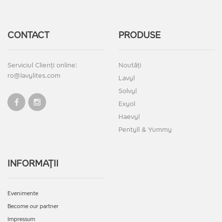
CONTACT
PRODUSE
Serviciul Clienți online:
Noutăți
ro@lavylites.com
Lavyl
Solvyl
Exyol
Haevyl
Pentyll & Yummy
INFORMAȚII
Evenimente
Become our partner
Impressum