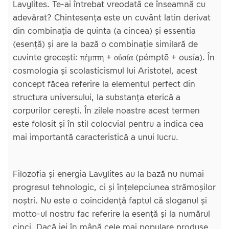
Lavylites. Te-ai întrebat vreodată ce înseamnă cu
adevărat? Chintesența este un cuvânt latin derivat
din combinația de quinta (a cincea) și essentia
(esență) și are la bază o combinație similară de
cuvinte grecești: πέμπτη + οὐσία (pémptē + ousía). În
cosmologia și scolasticismul lui Aristotel, acest
concept făcea referire la elementul perfect din
structura universului, la substanța eterică a
corpurilor cerești. În zilele noastre acest termen
este folosit și în stil colocvial pentru a indica cea
mai importantă caracteristică a unui lucru.
Filozofia și energia Lavylites au la bază nu numai
progresul tehnologic, ci și înțelepciunea strămoșilor
noștri. Nu este o coincidență faptul că sloganul și
motto-ul nostru fac referire la esență și la numărul
cinci. Dacă iei în mână cele mai populare produse