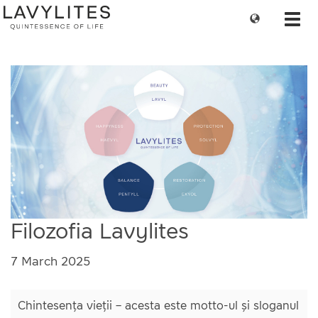
Change
Toggl
language
navig
Filozofia Lavylites
7 March 2025
Chintesența vieții – acesta este motto-ul și sloganul