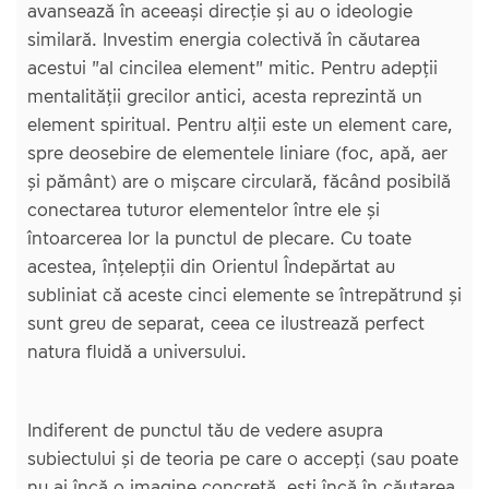
avansează în aceeași direcție și au o ideologie
similară. Investim energia colectivă în căutarea
acestui "al cincilea element" mitic. Pentru adepții
mentalității grecilor antici, acesta reprezintă un
element spiritual. Pentru alții este un element care,
spre deosebire de elementele liniare (foc, apă, aer
și pământ) are o mișcare circulară, făcând posibilă
conectarea tuturor elementelor între ele și
întoarcerea lor la punctul de plecare. Cu toate
acestea, înțelepții din Orientul Îndepărtat au
subliniat că aceste cinci elemente se întrepătrund și
sunt greu de separat, ceea ce ilustrează perfect
natura fluidă a universului.
Indiferent de punctul tău de vedere asupra
subiectului și de teoria pe care o accepți (sau poate
nu ai încă o imagine concretă, ești încă în căutarea