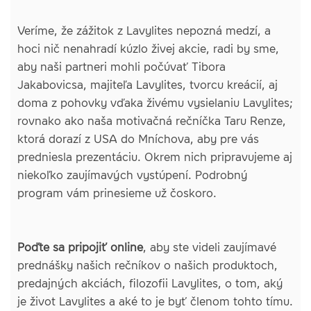
Veríme, že zážitok z Lavylites nepozná medzí, a
hoci nič nenahradí kúzlo živej akcie, radi by sme,
aby naši partneri mohli počúvať Tibora
Jakabovicsa, majiteľa Lavylites, tvorcu kreácií, aj
doma z pohovky vďaka živému vysielaniu Lavylites;
rovnako ako naša motivačná rečníčka Taru Renze,
ktorá dorazí z USA do Mníchova, aby pre vás
predniesla prezentáciu. Okrem nich pripravujeme aj
niekoľko zaujímavých vystúpení. Podrobný
program vám prinesieme už čoskoro.
Poďte sa pripojiť online
, aby ste videli zaujímavé
prednášky našich rečníkov o našich produktoch,
predajných akciách, filozofii Lavylites, o tom, aký
je život Lavylites a aké to je byť členom tohto tímu.