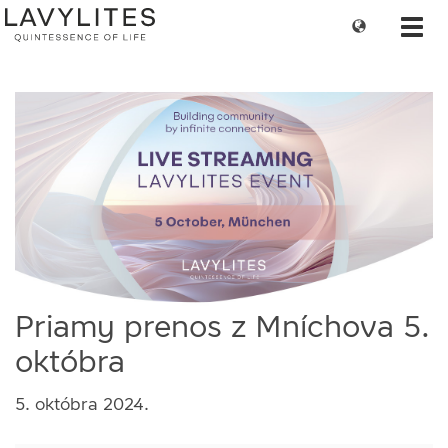
Change
Toggl
language
navig
Priamy prenos z Mníchova 5.
októbra
5. októbra 2024.