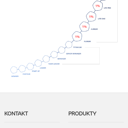
KONTAKT
PRODUKTY