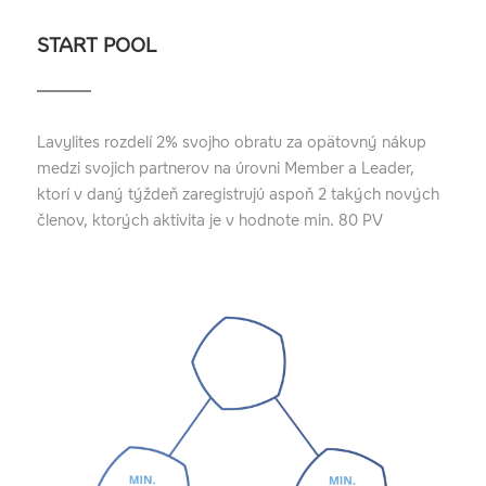
START POOL
Lavylites rozdelí 2% svojho obratu za opätovný nákup
medzi svojich partnerov na úrovni Member a Leader,
ktorí v daný týždeň zaregistrujú aspoň 2 takých nových
členov, ktorých aktivita je v hodnote min. 80 PV