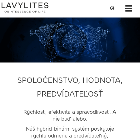
Change
Toggl
language
navig
SPOLOČENSTVO, HODNOTA,
PREDVÍDATEĽOSŤ
Rýchlosť, efektivita a spravodlivosť. A
nie buď-alebo.
Náš hybrid-binárni systém poskytuje
rýchlu odmenu a predvídateľný,