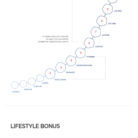
LIFESTYLE BONUS