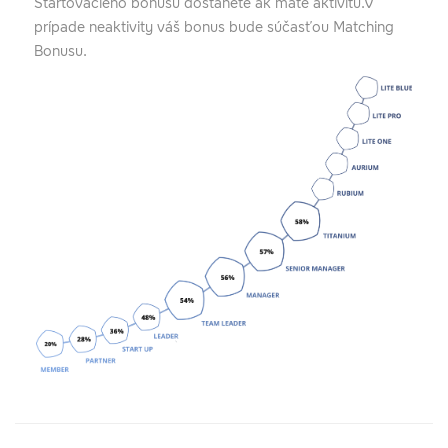
Śtartovacieho bonusu dostanete ak máte aktivitu.V
prípade neaktivity váš bonus bude súčasťou Matching
Bonusu.