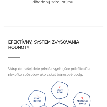
dlhodobý zdroj príjmu.
EFEKTÍVNY, SYSTÉM ZVYŚOVANIA
HODNOTY
Vstup do našej siete prináša vynikajúce príležitosťi a
niekoľko spôsobov ako získat bónusové body.