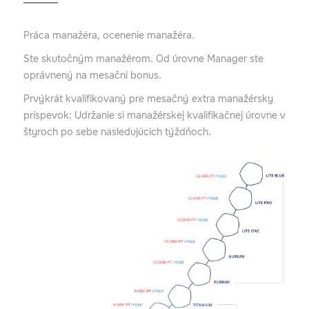
Práca manažéra, ocenenie manažéra.
Ste skutočným manažérom. Od úrovne Manager ste
oprávnený na mesačni bonus.
Prvýkrát kvalifikovaný pre mesačný extra manažérsky
príspevok: Udržanie si manažérskej kvalifikačnej úrovne v
štyroch po sebe nasledujúcich týždňoch.