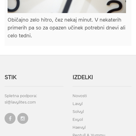
Običajno zelo hitro, čez nekaj minut. V nekaterih
primerih pa so za opazen učinek potrebni dnevi ali
celo tedni.
STIK
IZDELKI
Spletna podpora:
Novosti
sl@lavylites.com
Lavyl
Solvyl
Exyol
Haevyl
Pentyll & Yummy