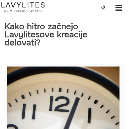
Change
Toggl
language
navig
Kako hitro začnejo
Lavylitesove kreacije
delovati?