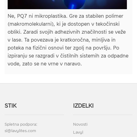
Ne, PQ7 ni mikroplastika. Gre za stabilen polimer
(makromolekularni), ki je dostopen v tekočinski
obliki. Zaradi svojih adhezivnih značilnosti se veže
v lase. Ta povezava je kratkoročna, minljiva in
poteka na fizični osnovi ter zgolj na površju. Po
izpiranju se razgradi v čistilnih sistemih za odpadne
vode, zato se ne vrne v naravo.
STIK
IZDELKI
Spletna podpora:
Novosti
sl@lavylites.com
Lavyl