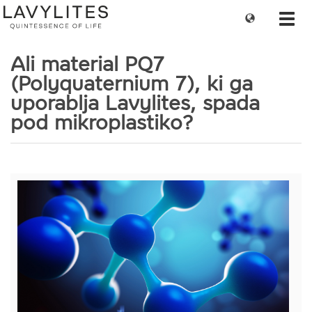
Change
Toggl
language
navig
Ali material PQ7
(Polyquaternium 7), ki ga
uporablja Lavylites, spada
pod mikroplastiko?