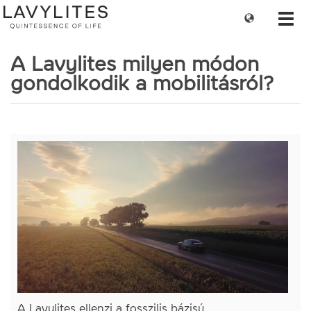
Change
Toggl
language
navig
A Lavylites milyen módon
gondolkodik a mobilitásról?
A Lavylites ellenzi a fosszilis bázisú