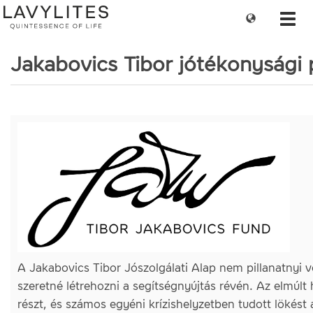
Change
Toggl
language
navig
Jakabovics Tibor jótékonysági p
A Jakabovics Tibor Jószolgálati Alap nem pillanatnyi
szeretné létrehozni a segítségnyújtás révén. Az elmúl
részt, és számos egyéni krízishelyzetben tudott lökést