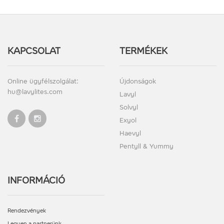
KAPCSOLAT
TERMÉKEK
Online ügyfélszolgálat:
Újdonságok
hu@lavylites.com
Lavyl
Solvyl
Exyol
Haevyl
Pentyll & Yummy
INFORMÁCIÓ
Rendezvények
Legyen a partnerünk