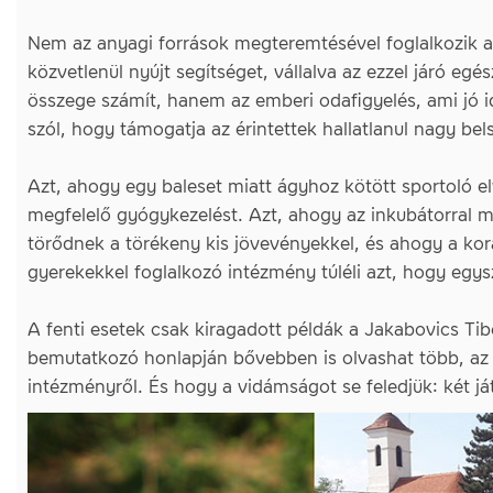
Nem az anyagi források megteremtésével foglalkozik a
közvetlenül nyújt segítséget, vállalva az ezzel járó eg
összege számít, hanem az emberi odafigyelés, ami jó id
szól, hogy támogatja az érintettek hallatlanul nagy bels
Azt, ahogy egy baleset miatt ágyhoz kötött sportoló e
megfelelő gyógykezelést. Azt, ahogy az inkubátorral 
törődnek a törékeny kis jövevényekkel, és ahogy a kor
gyerekekkel foglalkozó intézmény túléli azt, hogy egys
A fenti esetek csak kiragadott példák a Jakabovics Tib
bemutatkozó honlapján
bővebben is olvashat több, az
intézményről. És hogy a vidámságot se feledjük: két já