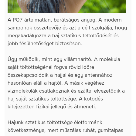
A PQ7 ártalmatlan, barátságos anyag. A modern
samponok összetevője és azt a célt szolgálja, hogy
megakadályozza a haj sztatikus feltöltődését és
jobb fésülhetőséget biztosítson.
Úgy működik, mint egy villámhárító. A molekula
saját töltöttségénél fogva rövid időre
összekapcsolódik a hajjal és egy antennához
hasonlóan eláll a hajtól. A másik végéhez
vízmolekulák csatlakoznak és ezáltal elvezetődik a
haj saját sztatikus töltöttsége. A kötödés
kifejezetten fizikai jellegű és átmeneti.
Hajunk sztatikus töltöttsége életformánk
következménye, mert műszálas ruhát, gumitalpas