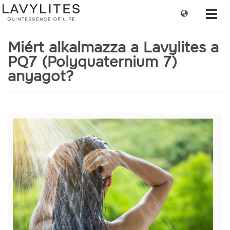
Change
Toggl
language
navig
Miért alkalmazza a Lavylites a
PQ7 (Polyquaternium 7)
anyagot?