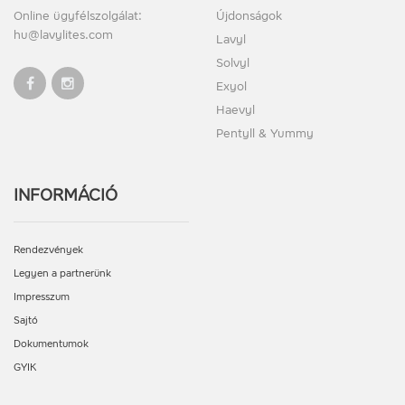
Online ügyfélszolgálat:
Újdonságok
hu@lavylites.com
Lavyl
Solvyl
Exyol
Haevyl
Pentyll & Yummy
INFORMÁCIÓ
Rendezvények
Legyen a partnerünk
Impresszum
Sajtó
Dokumentumok
GYIK