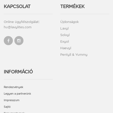
KAPCSOLAT
TERMÉKEK
Online ügyfélszolgálat:
Újdonságok
hu@lavylites.com
Lavyl
Solvyl
Exyol
Haevyl
Pentyll & Yummy
INFORMÁCIÓ
Rendezvények
Legyen a partnerünk
Impresszum
Sajtó