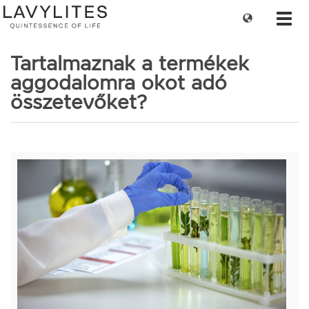
Change
Toggl
language
navig
Tartalmaznak a termékek
aggodalomra okot adó
összetevőket?