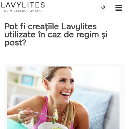
Change
Toggl
language
navig
Pot fi creațiile Lavylites
utilizate în caz de regim și
post?