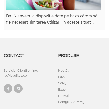
Da. Nu avem la dispoziție date pe baza cărora să
fie necesară limitarea utilizării în aceste situații.
CONTACT
PRODUSE
Serviciul Clienți online:
Noutăți
ro@lavylites.com
Lavyl
Solvyl
Exyol
Haevyl
Pentyll & Yummy