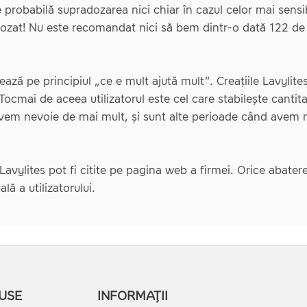
ste probabilă supradozarea nici chiar în cazul celor mai sens
adozat! Nu este recomandat nici să bem dintr-o dată 122 de 
ză pe principiul „ce e mult ajută mult“. Creațiile Lavylite
 Tocmai de aceea utilizatorul este cel care stabilește cantit
vem nevoie de mai mult, și sunt alte perioade când avem 
avylites pot fi citite pe pagina web a firmei. Orice abater
lă a utilizatorului.
USE
INFORMAȚII