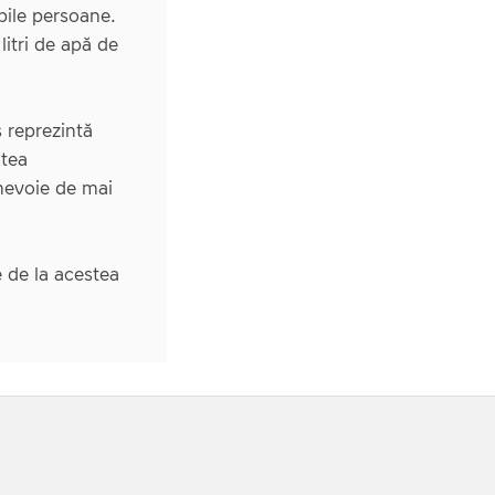
ibile persoane.
litri de apă de
s reprezintă
atea
nevoie de mai
e de la acestea