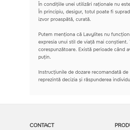
În condițiile unei utilizări raționale nu e
În principiu, desigur, totul poate fi supr
izvor proaspătă, curată.
Putem menționa că Lavylites nu funcționea
expresia unui stil de viață mai conștient.
corespunzătoare. Există perioade când a
puțin.
Instrucțiunile de dozare recomandată de L
reprezintă decizia și răspunderea individua
CONTACT
PROD