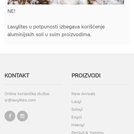
NE!
Lavylites u potpunosti izbegava korišćenje
aluminijskih soli u svim proizvodima.
KONTAKT
PROIZVODI
Online korisnička služba:
New Arrivals
sr@lavylites.com
Lavyl
Solvyl
Exyol
Haevyl
Pentyll & Yummy