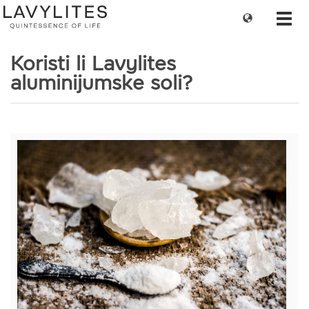
Change
Toggl
language
navig
Koristi li Lavylites
aluminijumske soli?