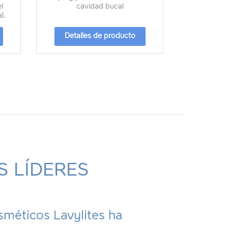
l
cavidad bucal
l.
Detalles de producto
Detal
 LÍDERES
méticos Lavylites ha