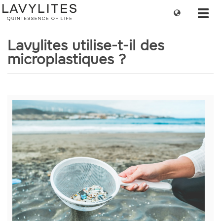
Change
Toggl
language
navig
Lavylites utilise-t-il des
microplastiques ?