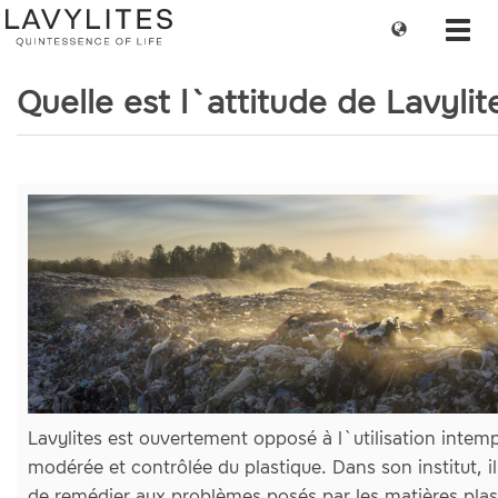
Change
Toggl
language
navig
Quelle est l`attitude de Lavylit
Lavylites est ouvertement opposé à l`utilisation intemp
modérée et contrôlée du plastique. Dans son institut, 
de remédier aux problèmes posés par les matières pla